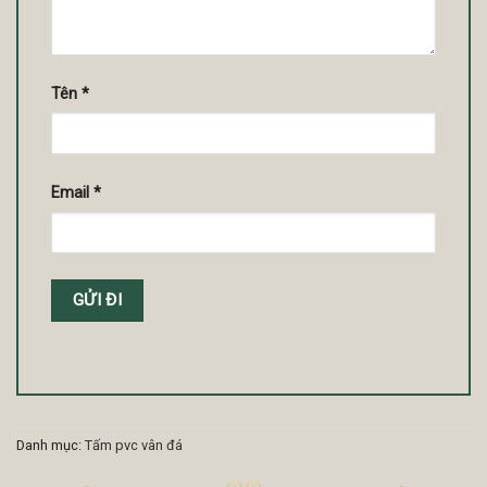
Tên
*
Email
*
Danh mục:
Tấm pvc vân đá