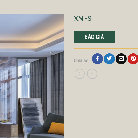
XN -9
BÁO GIÁ
Chia sẽ