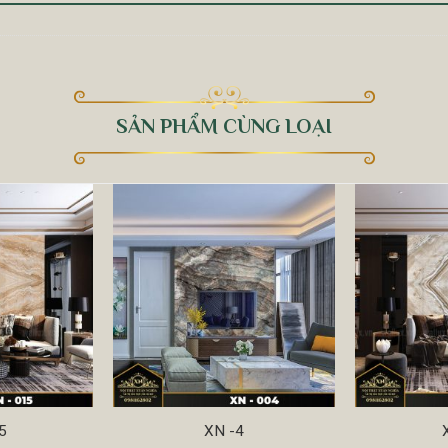
SẢN PHẨM CÙNG LOẠI
5
XN -4