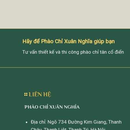
Hãy để Phào Chỉ Xuân Nghĩa giúp bạn
Tư vấn thiết kế và thi công phào chỉ tân cổ điển
LIÊN HỆ
PHÀO CHỈ XUÂN NGHĨA
Địa chỉ: Ngõ 734 Đường Kim Giang, Thanh
Châu, Thanh Liệt, Thanh Trì, Hà Nội