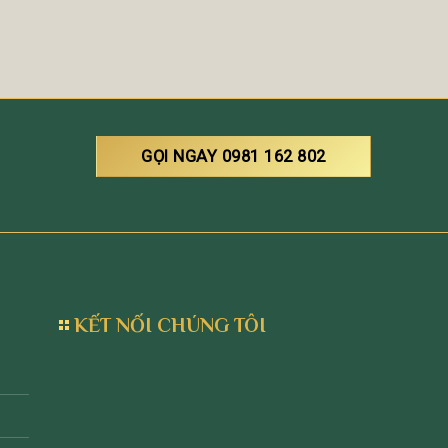
GỌI NGAY 0981 162 802
KẾT NỐI CHÚNG TÔI