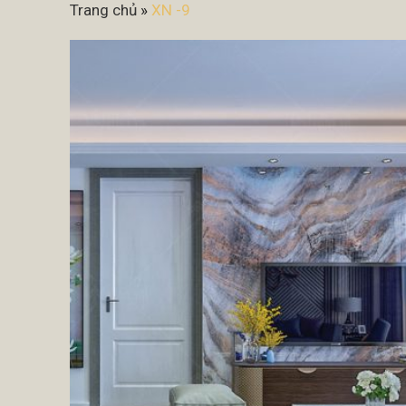
Trang chủ
»
XN -9