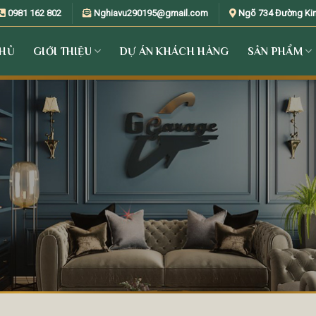
0981 162 802
Nghiavu290195@gmail.com
Ngõ 734 Đường Kim 
CHỦ
GIỚI THIỆU
DỰ ÁN KHÁCH HÀNG
SẢN PHẨM