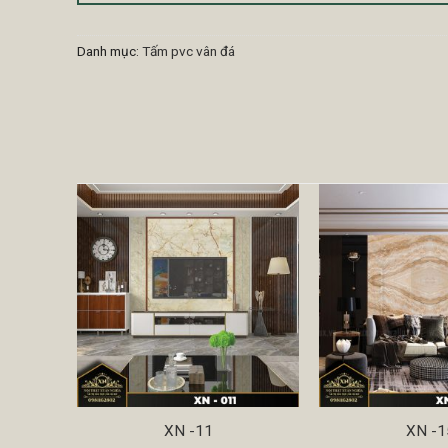
Danh mục:
Tấm pvc vân đá
XN -11
XN -1