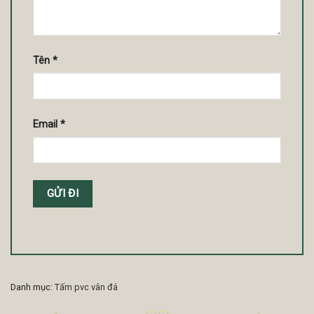
Tên
*
Email
*
Danh mục:
Tấm pvc vân đá