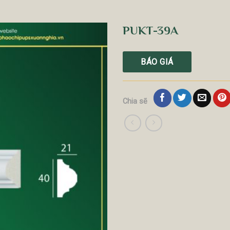
PUKT-39A
BÁO GIÁ
Chia sẽ