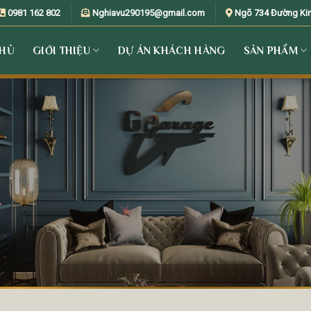
0981 162 802
Nghiavu290195@gmail.com
Ngõ 734 Đường Kim 
CHỦ
GIỚI THIỆU
DỰ ÁN KHÁCH HÀNG
SẢN PHẨM