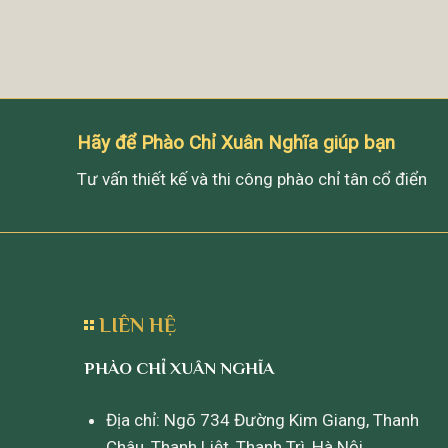
Hãy để Phào Chỉ Xuân Nghĩa giúp bạn
Tư vấn thiết kế và thi công phào chỉ tân cổ điển
LIÊN HỆ
PHÀO CHỈ XUÂN NGHĨA
Địa chỉ: Ngõ 734 Đường Kim Giang, Thanh
Châu, Thanh Liệt, Thanh Trì, Hà Nội