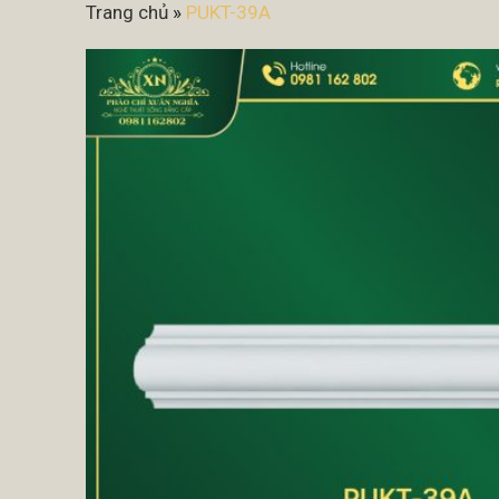
Trang chủ
»
PUKT-39A