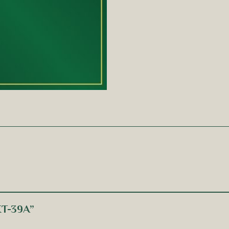
UKT-39A”