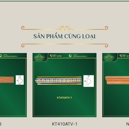
SẢN PHẨM CÙNG LOẠI
3
KT410ATV-1
N