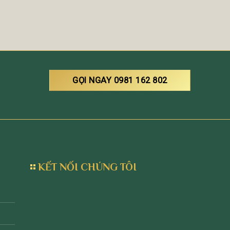
GỌI NGAY 0981 162 802
KẾT NỐI CHÚNG TÔI