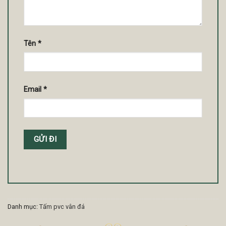
Tên
*
Email
*
Danh mục:
Tấm pvc vân đá