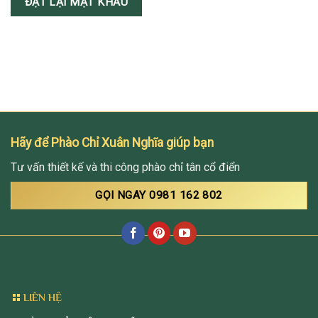
ĐẶT LẠI MẬT KHẨU
Hãy để Phào Chỉ Xuân Nghĩa giúp bạn
Tư vấn thiết kế và thi công phào chỉ tân cổ điển
GỌI NGAY 0981 162 802
LIÊN HỆ