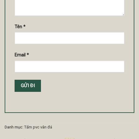
Tên
*
Email
*
Danh mục:
Tấm pvc vân đá