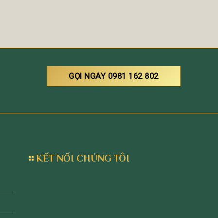
GỌI NGAY 0981 162 802
KẾT NỐI CHÚNG TÔI