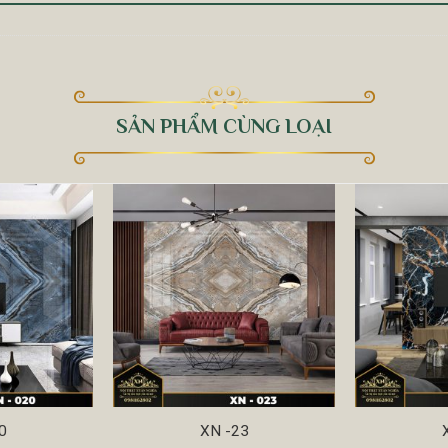
SẢN PHẨM CÙNG LOẠI
0
XN -23