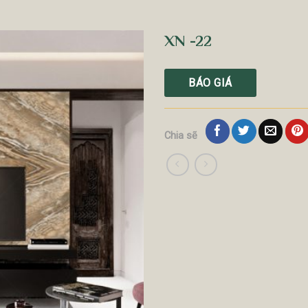
XN -22
BÁO GIÁ
Chia sẽ