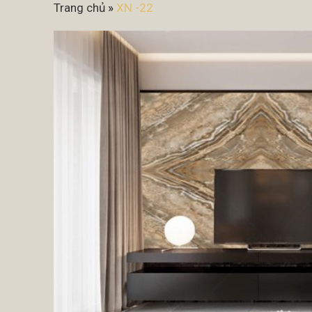
Trang chủ
»
XN -22