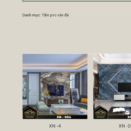
Danh mục:
Tấm pvc vân đá
XN -4
XN -2