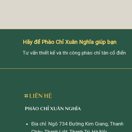
Hãy để Phào Chỉ Xuân Nghĩa giúp bạn
Tư vấn thiết kế và thi công phào chỉ tân cổ điển
LIÊN HỆ
PHÀO CHỈ XUÂN NGHĨA
Địa chỉ: Ngõ 734 Đường Kim Giang, Thanh
Châu, Thanh Liệt, Thanh Trì, Hà Nội