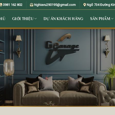
0981 162 802
Nghiavu290195@gmail.com
Ngõ 734 Đường Kim 
CHỦ
GIỚI THIỆU
DỰ ÁN KHÁCH HÀNG
SẢN PHẨM