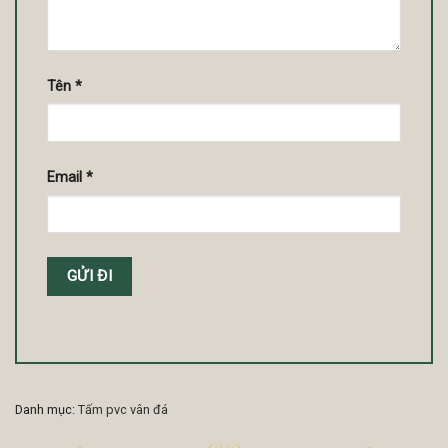
Tên
*
Email
*
Danh mục:
Tấm pvc vân đá