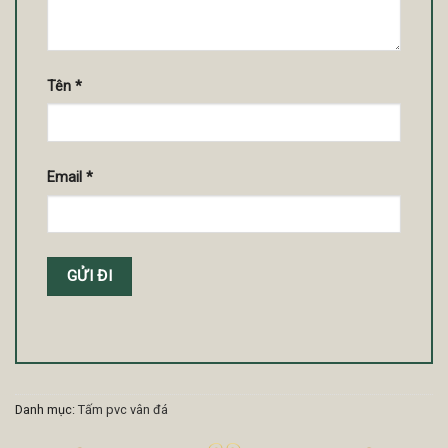
Tên
*
Email
*
Danh mục:
Tấm pvc vân đá