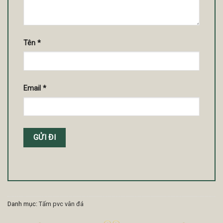
Tên
*
Email
*
Danh mục:
Tấm pvc vân đá