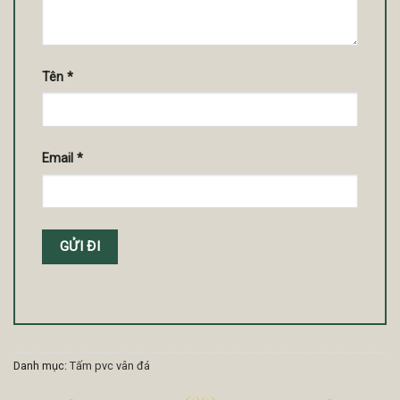
Tên
*
Email
*
Danh mục:
Tấm pvc vân đá