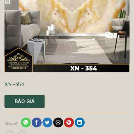
XN -354
BÁO GIÁ
Chia sẽ