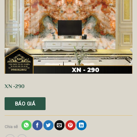
XN -290
BÁO GIÁ
Chia sẽ