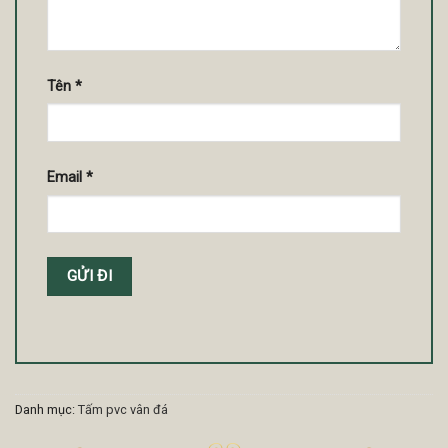
Tên
*
Email
*
Danh mục:
Tấm pvc vân đá