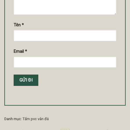
Tên
*
Email
*
Danh mục:
Tấm pvc vân đá