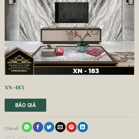
XN -183
BÁO GIÁ
Chia sẽ