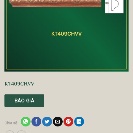
KT409CHVV
BÁO GIÁ
Chia sẽ