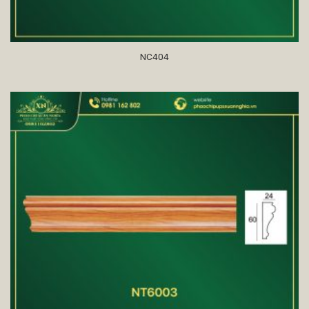
NC404