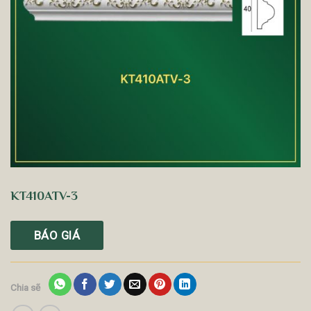
KT410ATV-3
BÁO GIÁ
Chia sẽ