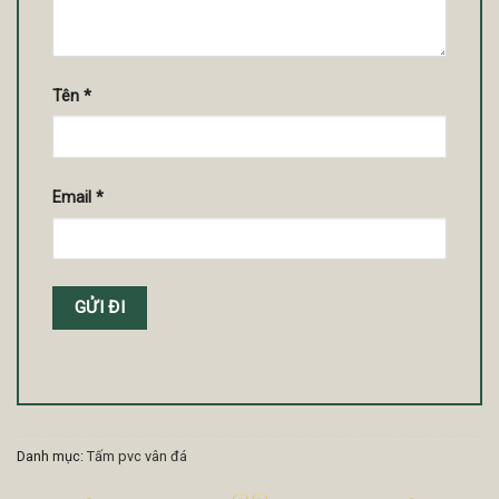
Tên
*
Email
*
Danh mục:
Tấm pvc vân đá