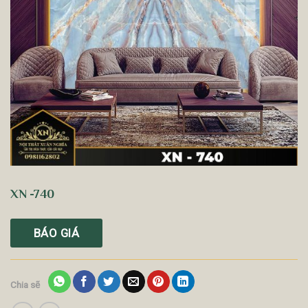
XN -740
BÁO GIÁ
Chia sẽ