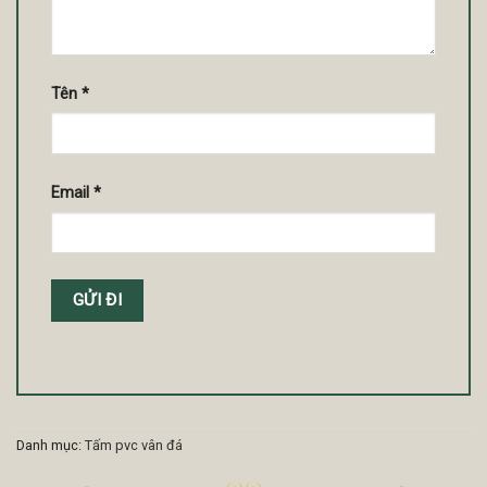
Tên
*
Email
*
Danh mục:
Tấm pvc vân đá