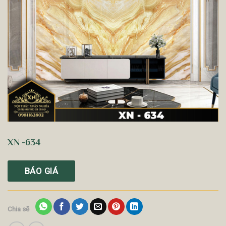
XN -634
BÁO GIÁ
Chia sẽ