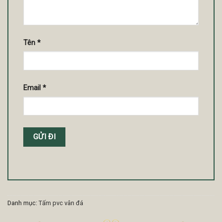
Tên
*
Email
*
Danh mục:
Tấm pvc vân đá