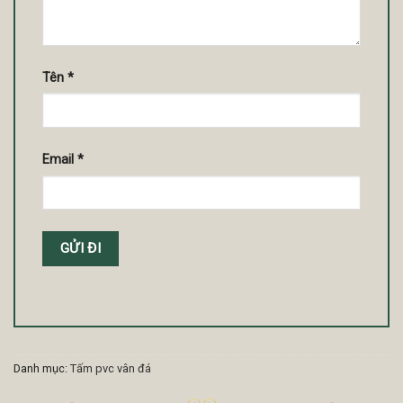
Tên
*
Email
*
Danh mục:
Tấm pvc vân đá