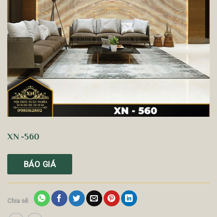
XN -560
BÁO GIÁ
Chia sẽ