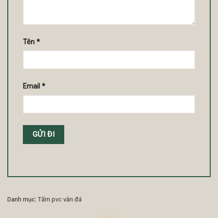
Tên
*
Email
*
Danh mục:
Tấm pvc vân đá