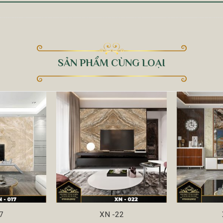
SẢN PHẨM CÙNG LOẠI
7
XN -22