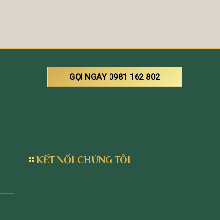
GỌI NGAY 0981 162 802
KẾT NỐI CHÚNG TÔI