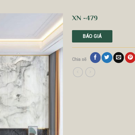
XN -479
BÁO GIÁ
Chia sẽ