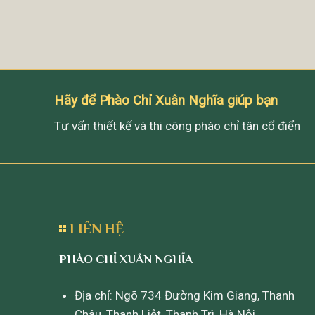
Hãy để Phào Chỉ Xuân Nghĩa giúp bạn
Tư vấn thiết kế và thi công phào chỉ tân cổ điển
LIÊN HỆ
PHÀO CHỈ XUÂN NGHĨA
Địa chỉ: Ngõ 734 Đường Kim Giang, Thanh
Châu, Thanh Liệt, Thanh Trì, Hà Nội