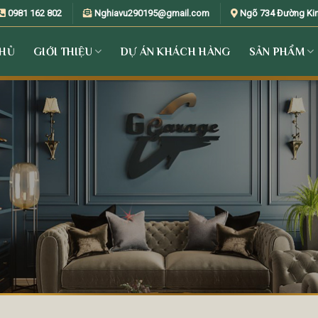
0981 162 802
Nghiavu290195@gmail.com
Ngõ 734 Đường Kim 
CHỦ
GIỚI THIỆU
DỰ ÁN KHÁCH HÀNG
SẢN PHẨM