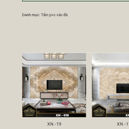
Danh mục:
Tấm pvc vân đá
XN -19
XN -1