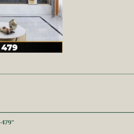
 -479”