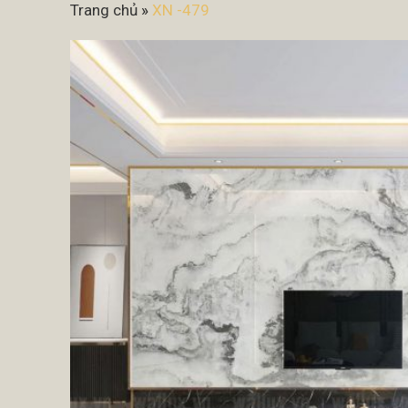
Trang chủ
»
XN -479