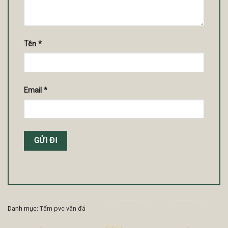
Tên
*
Email
*
Danh mục:
Tấm pvc vân đá