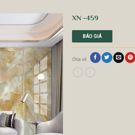
XN -459
BÁO GIÁ
Chia sẽ