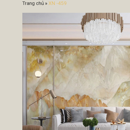
Trang chủ
»
XN -459