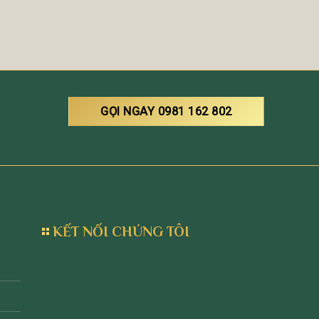
GỌI NGAY 0981 162 802
KẾT NỐI CHÚNG TÔI