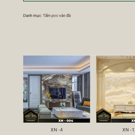
Danh mục:
Tấm pvc vân đá
XN -4
XN -1