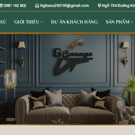
0981 162 802
Nghiavu290195@gmail.com
Ngõ 734 Đường Kim 
CHỦ
GIỚI THIỆU
DỰ ÁN KHÁCH HÀNG
SẢN PHẨM