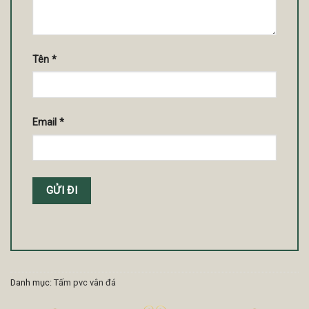
Tên
*
Email
*
Danh mục:
Tấm pvc vân đá