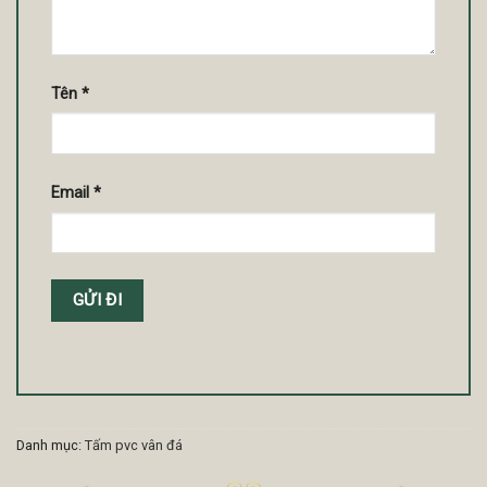
Tên
*
Email
*
Danh mục:
Tấm pvc vân đá