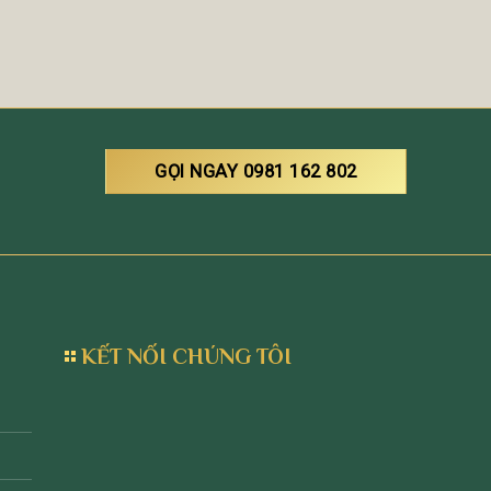
GỌI NGAY 0981 162 802
KẾT NỐI CHÚNG TÔI