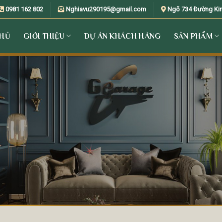
0981 162 802
Nghiavu290195@gmail.com
Ngõ 734 Đường Kim 
CHỦ
GIỚI THIỆU
DỰ ÁN KHÁCH HÀNG
SẢN PHẨM