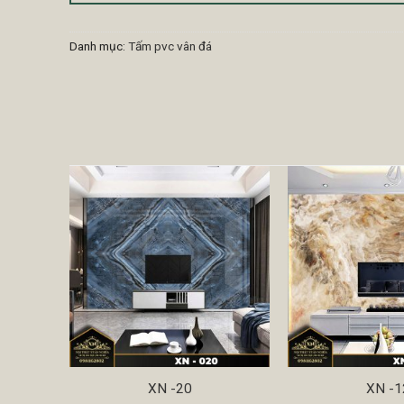
Danh mục:
Tấm pvc vân đá
XN -20
XN -1