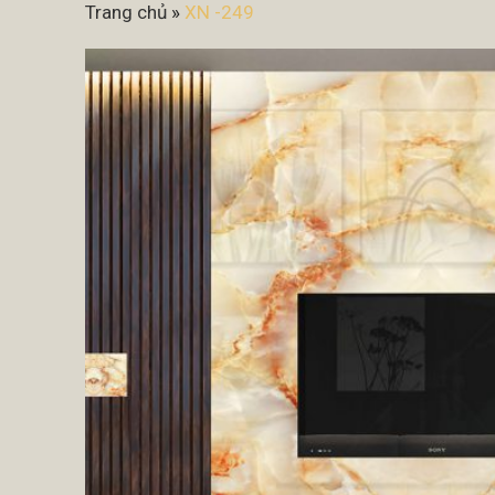
Trang chủ
»
XN -249