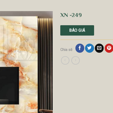
XN -249
BÁO GIÁ
Chia sẽ