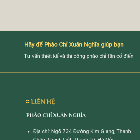
Hãy để Phào Chỉ Xuân Nghĩa giúp bạn
Tư vấn thiết kế và thi công phào chỉ tân cổ điển
LIÊN HỆ
PHÀO CHỈ XUÂN NGHĨA
Địa chỉ: Ngõ 734 Đường Kim Giang, Thanh
Châu, Thanh Liệt, Thanh Trì, Hà Nội