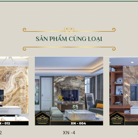
SẢN PHẨM CÙNG LOẠI
2
XN -4