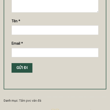
Tên
*
Email
*
Danh mục:
Tấm pvc vân đá