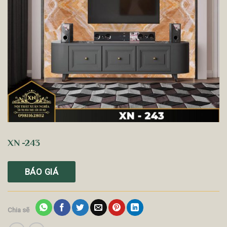
XN -243
BÁO GIÁ
Chia sẽ