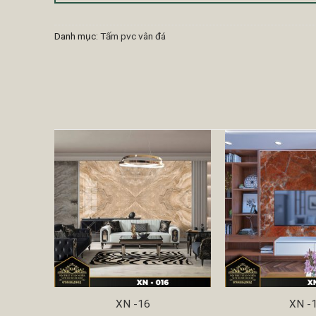
Danh mục:
Tấm pvc vân đá
XN -16
XN -