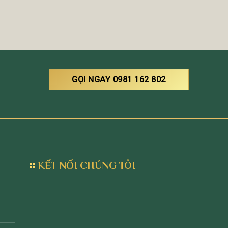
GỌI NGAY 0981 162 802
KẾT NỐI CHÚNG TÔI