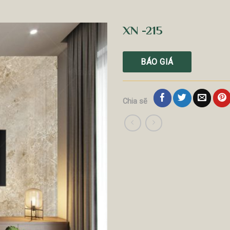
XN -215
BÁO GIÁ
Chia sẽ