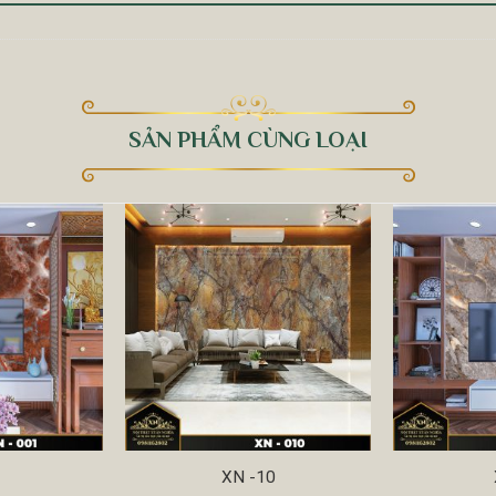
SẢN PHẨM CÙNG LOẠI
1
XN -10