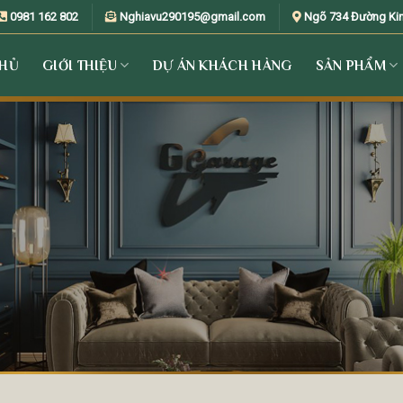
0981 162 802
Nghiavu290195@gmail.com
Ngõ 734 Đường Kim 
CHỦ
GIỚI THIỆU
DỰ ÁN KHÁCH HÀNG
SẢN PHẨM