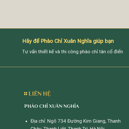
Hãy để Phào Chỉ Xuân Nghĩa giúp bạn
Tư vấn thiết kế và thi công phào chỉ tân cổ điển
LIÊN HỆ
PHÀO CHỈ XUÂN NGHĨA
Địa chỉ: Ngõ 734 Đường Kim Giang, Thanh
Châu, Thanh Liệt, Thanh Trì, Hà Nội