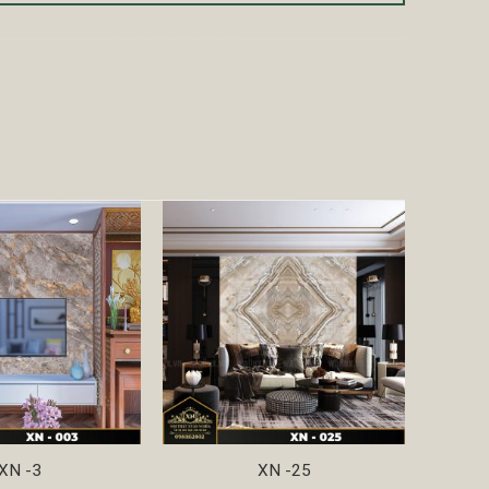
XN -3
XN -25