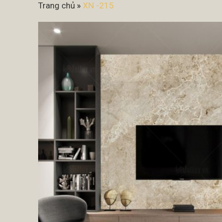
Trang chủ
»
XN -215