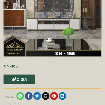
XN -165
BÁO GIÁ
Chia sẽ