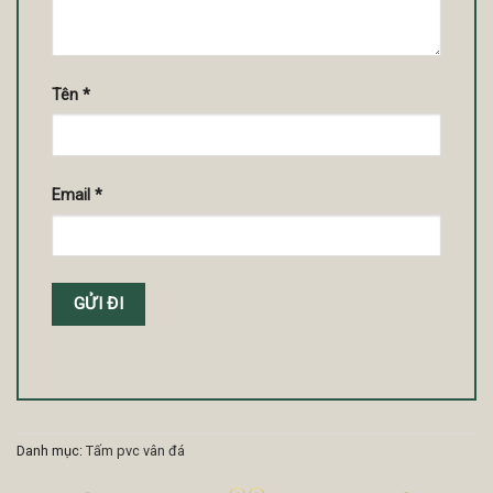
Tên
*
Email
*
Danh mục:
Tấm pvc vân đá