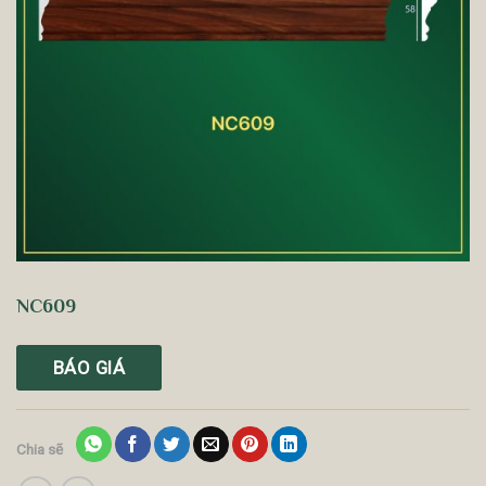
NC609
BÁO GIÁ
Chia sẽ