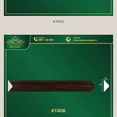
KT302