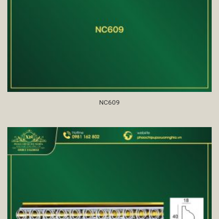
NC609