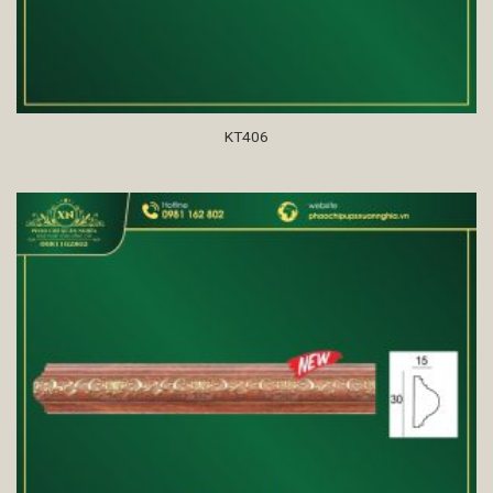
KT406