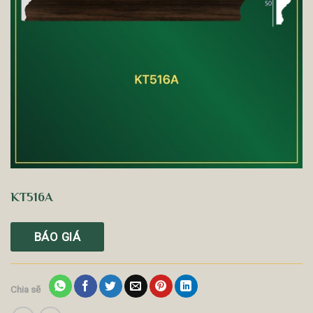
KT516A
BÁO GIÁ
Chia sẽ