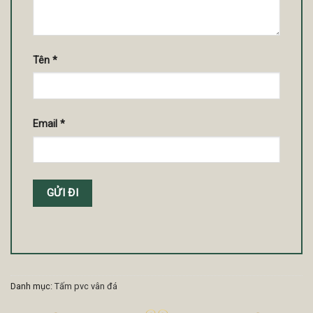
Tên
*
Email
*
Danh mục:
Tấm pvc vân đá