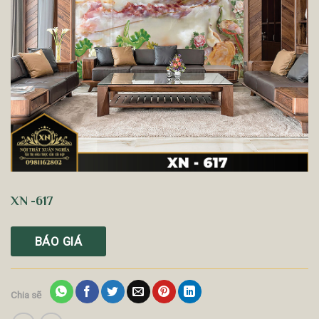
XN -617
BÁO GIÁ
Chia sẽ