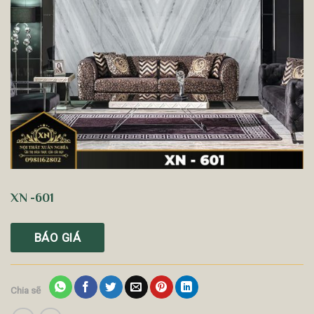
XN -601
BÁO GIÁ
Chia sẽ