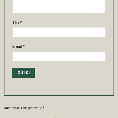
Tên
*
Email
*
Danh mục:
Tấm pvc vân đá