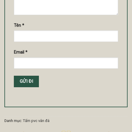
Tên
*
Email
*
Danh mục:
Tấm pvc vân đá