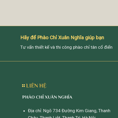
Hãy để Phào Chỉ Xuân Nghĩa giúp bạn
Tư vấn thiết kế và thi công phào chỉ tân cổ điển
LIÊN HỆ
PHÀO CHỈ XUÂN NGHĨA
Địa chỉ: Ngõ 734 Đường Kim Giang, Thanh
Châu, Thanh Liệt, Thanh Trì, Hà Nội