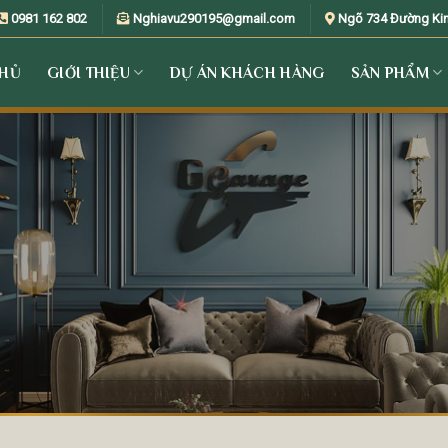
0981 162 802
Nghiavu290195@gmail.com
Ngõ 734 Đường Kim 
CHỦ
GIỚI THIỆU
DỰ ÁN KHÁCH HÀNG
SẢN PHẨM