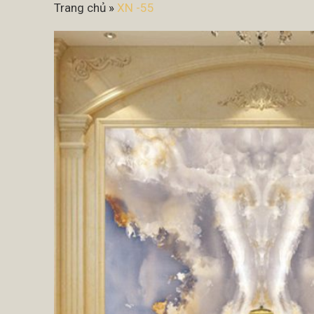
Trang chủ
»
XN -55