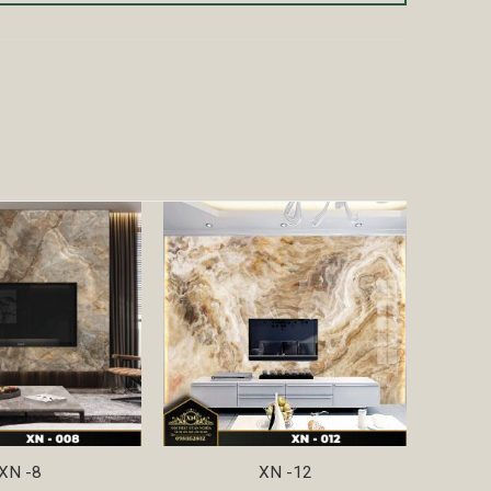
XN -8
XN -12