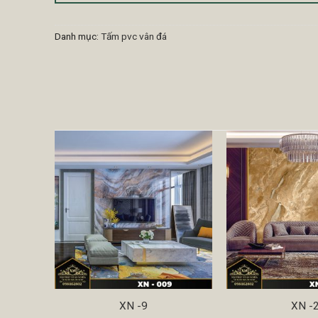
Danh mục:
Tấm pvc vân đá
XN -9
XN -