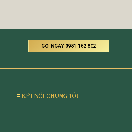
GỌI NGAY 0981 162 802
KẾT NỐI CHÚNG TÔI