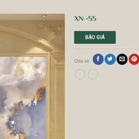
XN -55
BÁO GIÁ
Chia sẽ