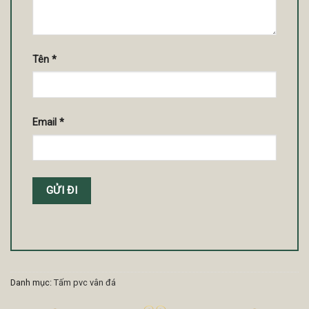
Tên
*
Email
*
Danh mục:
Tấm pvc vân đá