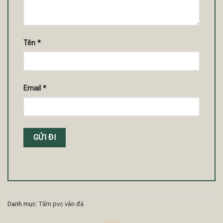
Tên
*
Email
*
Danh mục:
Tấm pvc vân đá