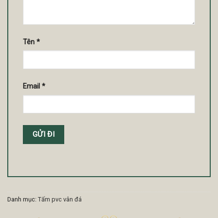
Tên
*
Email
*
Danh mục:
Tấm pvc vân đá