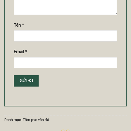
Tên
*
Email
*
Danh mục:
Tấm pvc vân đá