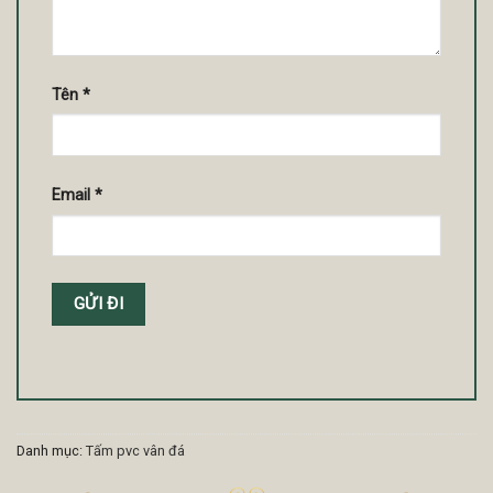
Tên
*
Email
*
Danh mục:
Tấm pvc vân đá