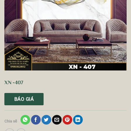
XN -407
BÁO GIÁ
Chia sẽ