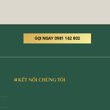
GỌI NGAY 0981 162 802
KẾT NỐI CHÚNG TÔI