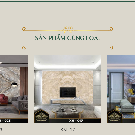
SẢN PHẨM CÙNG LOẠI
3
XN -17