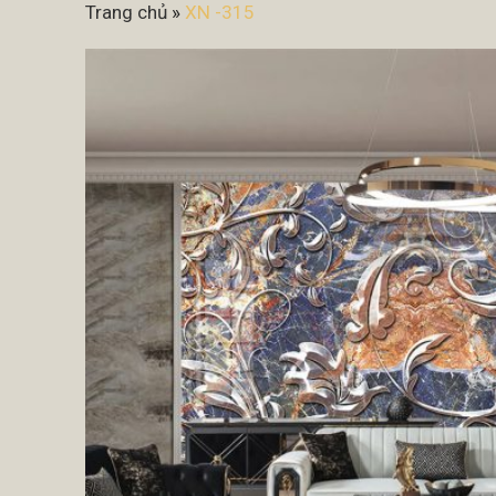
Trang chủ
»
XN -315