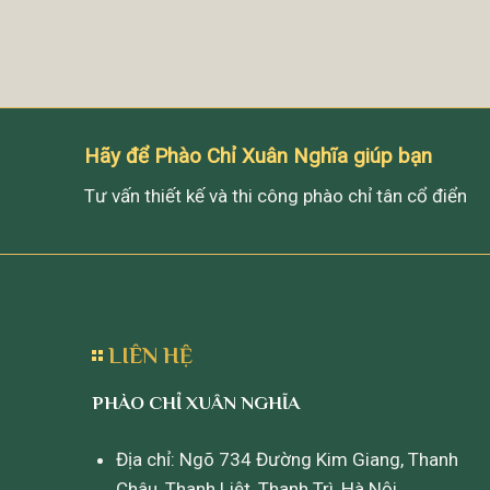
Hãy để Phào Chỉ Xuân Nghĩa giúp bạn
Tư vấn thiết kế và thi công phào chỉ tân cổ điển
LIÊN HỆ
PHÀO CHỈ XUÂN NGHĨA
Địa chỉ: Ngõ 734 Đường Kim Giang, Thanh
Châu, Thanh Liệt, Thanh Trì, Hà Nội