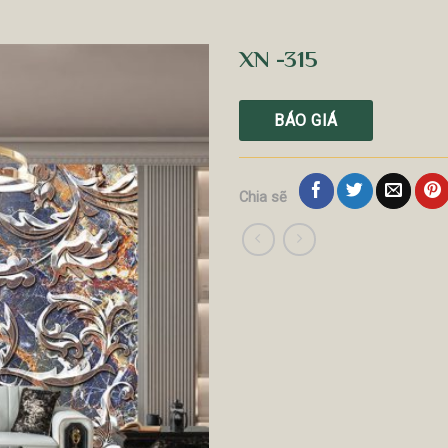
XN -315
BÁO GIÁ
Chia sẽ