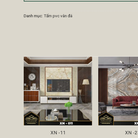
Danh mục:
Tấm pvc vân đá
XN -11
XN -2