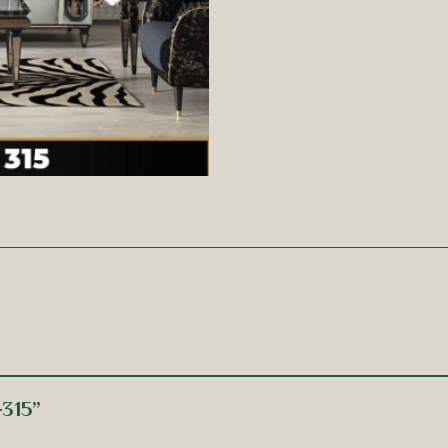
-315”