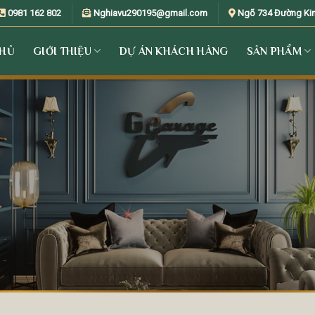
0981 162 802
Nghiavu290195@gmail.com
Ngõ 734 Đường Kim 
CHỦ
GIỚI THIỆU
DỰ ÁN KHÁCH HÀNG
SẢN PHẨM