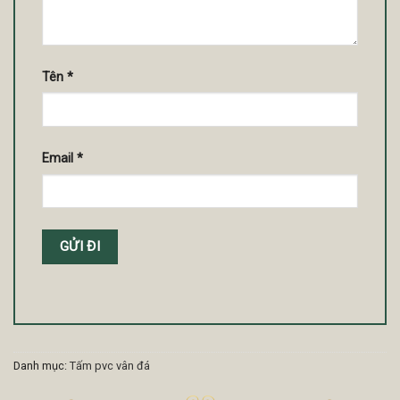
Tên
*
Email
*
Danh mục:
Tấm pvc vân đá