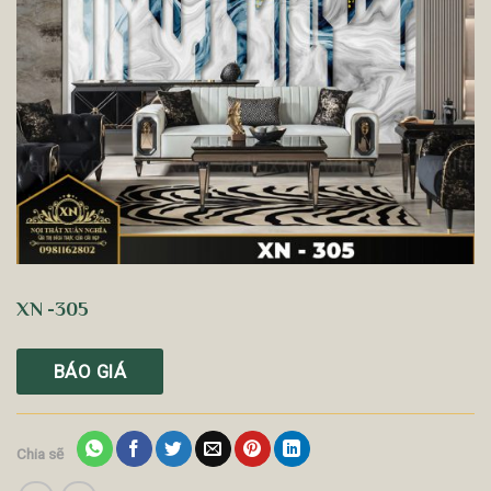
XN -305
BÁO GIÁ
Chia sẽ