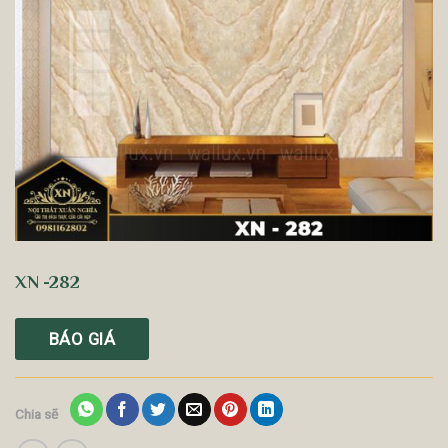
XN -282
BÁO GIÁ
Chia sẽ