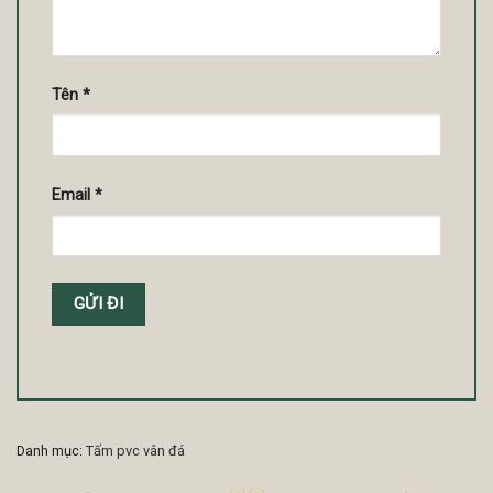
Tên
*
Email
*
Danh mục:
Tấm pvc vân đá