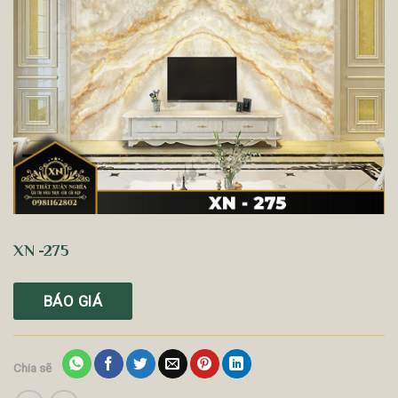
XN -275
BÁO GIÁ
Chia sẽ