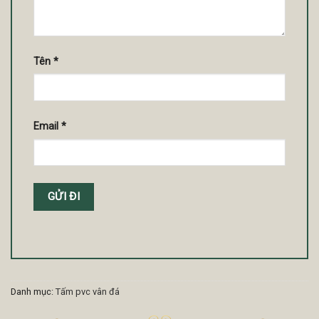
Tên
*
Email
*
Danh mục:
Tấm pvc vân đá