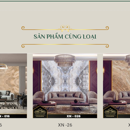
SẢN PHẨM CÙNG LOẠI
6
XN -26