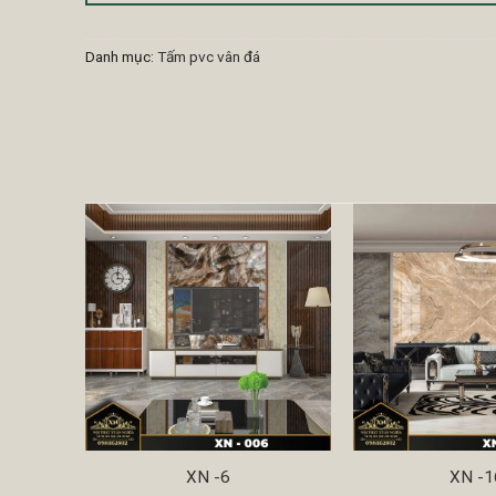
Danh mục:
Tấm pvc vân đá
XN -6
XN -1