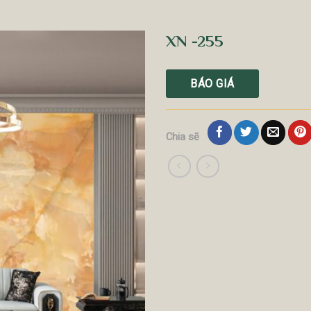
XN -255
BÁO GIÁ
Chia sẽ