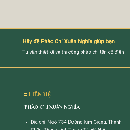
Hãy để Phào Chỉ Xuân Nghĩa giúp bạn
Tư vấn thiết kế và thi công phào chỉ tân cổ điển
LIÊN HỆ
PHÀO CHỈ XUÂN NGHĨA
Địa chỉ: Ngõ 734 Đường Kim Giang, Thanh
Châu, Thanh Liệt, Thanh Trì, Hà Nội