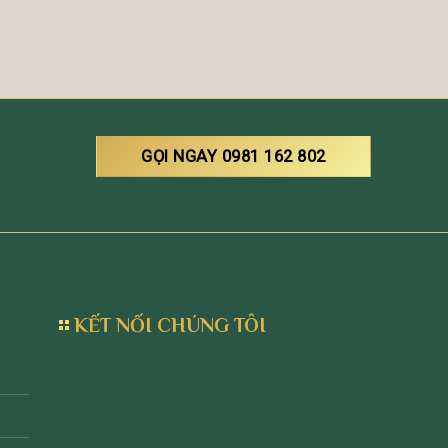
GỌI NGAY 0981 162 802
KẾT NỐI CHÚNG TÔI