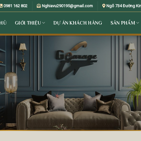
0981 162 802
Nghiavu290195@gmail.com
Ngõ 734 Đường Kim 
CHỦ
GIỚI THIỆU
DỰ ÁN KHÁCH HÀNG
SẢN PHẨM