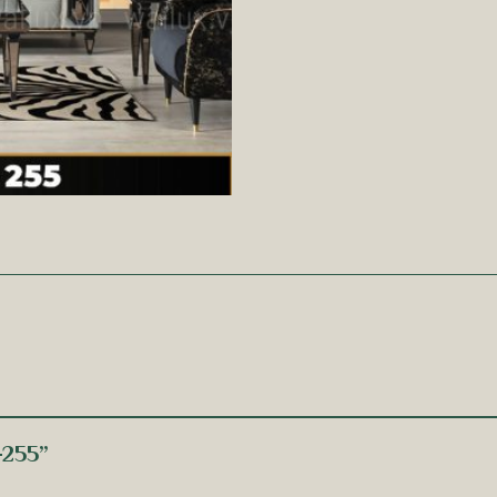
 -255”