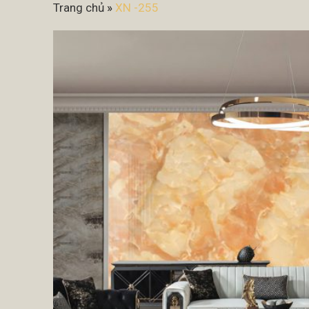
Trang chủ
»
XN -255