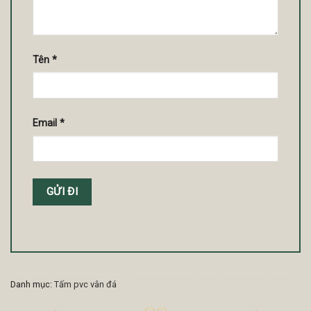
Tên
*
Email
*
Danh mục:
Tấm pvc vân đá