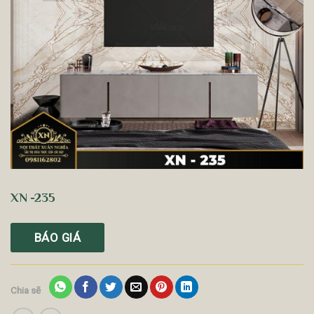
XN -235
BÁO GIÁ
Chia sẽ