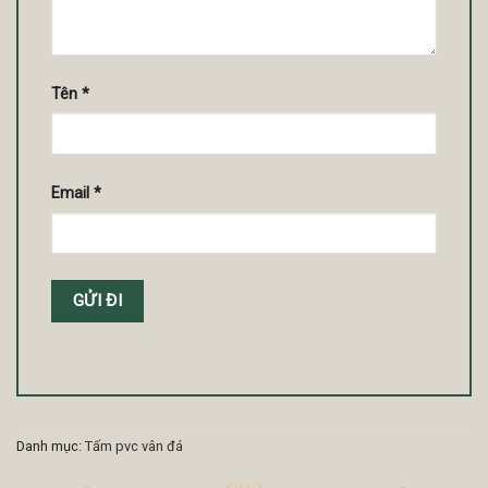
Tên
*
Email
*
Danh mục:
Tấm pvc vân đá