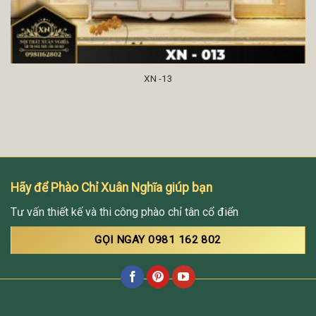
XN -13
Hãy để Phào Chỉ Xuân Nghĩa giúp bạn
Tư vấn thiết kế và thi công phào chỉ tân cổ điển
GỌI NGAY 0981 162 802