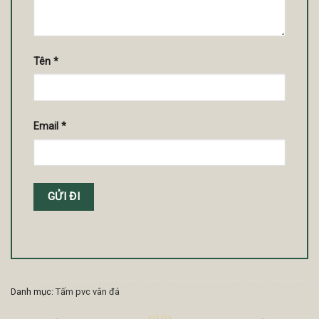
Tên
*
Email
*
Danh mục:
Tấm pvc vân đá